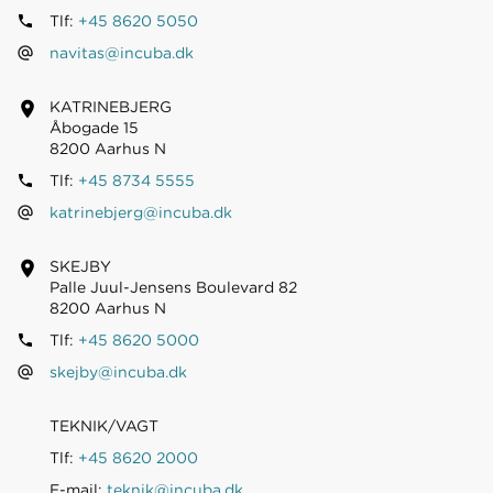
Tlf:
+45 8620 5050
navitas@incuba.dk
KATRINEBJERG
Åbogade 15
8200 Aarhus N
Tlf:
+45 8734 5555
katrinebjerg@incuba.dk
SKEJBY
Palle Juul-Jensens Boulevard 82
8200 Aarhus N
Tlf:
+45 8620 5000
skejby@incuba.dk
TEKNIK/VAGT
Tlf:
+45 8620 2000
E-mail:
teknik@incuba.dk