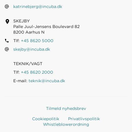
katrinebjerg@incuba.dk
SKEJBY
Palle Juul-Jensens Boulevard 82
8200 Aarhus N
Tlf:
+45 8620 5000
skejby@incuba.dk
TEKNIK/VAGT
Tlf:
+45 8620 2000
E-mail:
teknik@incuba.dk
Tilmeld nyhedsbrev
Cookiepolitik
Privatlivspolitik
Whistleblowerordning