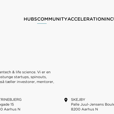
HUBS
COMMUNITY
ACCELERATION
IN
ntech & life science. Vi er en
stunge startups, spinouts,
så tæller investorer, mentorer,
TRINEBJERG
SKEJBY
gade 15
Palle Juul-Jensens Boul
0 Aarhus N
8200 Aarhus N