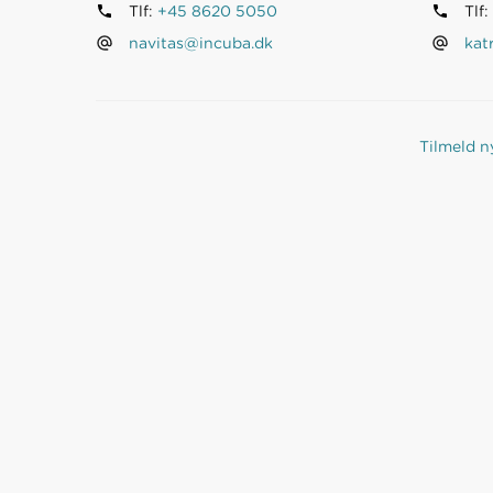
Tlf:
+45 8620 5050
Tlf:
navitas@incuba.dk
kat
Tilmeld 