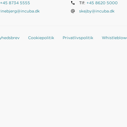
+45 8734 5555
Tlf:
+45 8620 5000
rinebjerg@incuba.dk
skejby@incuba.dk
nyhedsbrev
Cookiepolitik
Privatlivspolitik
Whistleblow